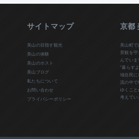
サイトマップ
京都
美山の目指す観光
美山町で
景観を守
美山の体験
んでいま
美山のホスト
”暮らす
美山ブログ
域住民に
私たちについて
流の中で
ゆくこと
お問い合わせ
考えてい
プライバシーポリシー