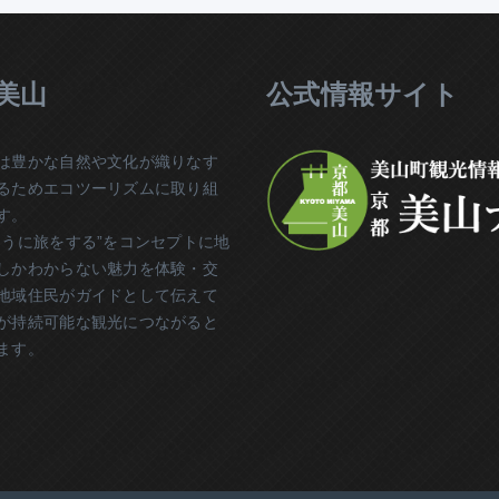
 美山
公式情報サイト
は豊かな自然や文化が織りなす
るためエコツーリズムに取り組
す。
ように旅をする”をコンセプトに地
しかわからない魅力を体験・交
地域住民がガイドとして伝えて
が持続可能な観光につながると
ます。