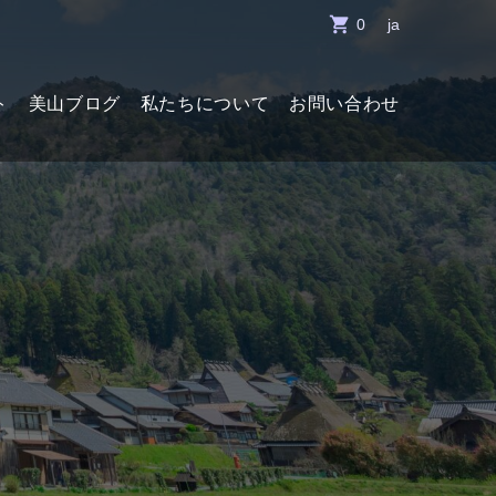
shopping_cart
0
ja
ト
美山ブログ
私たちについて
お問い合わせ